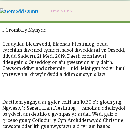
DEWISLEN
I Grombil y Mynydd
Ceudyllau Llechwedd, Blaenau Ffestiniog, oedd
cyrchfan diwrnod cymdeithasol diweddaraf yr Orsedd,
ddydd Sadwrn, 21 Medi 2019. Daeth bron iawn i
ddeugain o Orseddogion a’u gwesteion ar y daith.
Cawsom ddiwrnod arbennig – nid lleiaf gan fod yr haul
yn tywynnu drwy’r dydd a ddim smotyn o law!
Daethom ynghyd ar gyfer coffi am 10.30 o’r gloch yng
Ngwesty’r Seren, Llan Ffestiniog – canolfan ddelfrydol
os ydych am deithio o gwmpas yr ardal. Wedi gair o
groeso gan y Cofiadur, y Cyn-Archdderwydd Christine,
cawsom ddarlith gynhwysfawr a difyr am hanes