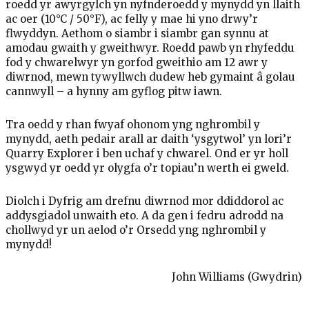
roedd yr awyrgylch yn nyfnderoedd y mynydd yn llaith
ac oer (10°C / 50°F), ac felly y mae hi yno drwy’r
flwyddyn. Aethom o siambr i siambr gan synnu at
amodau gwaith y gweithwyr. Roedd pawb yn rhyfeddu
fod y chwarelwyr yn gorfod gweithio am 12 awr y
diwrnod, mewn tywyllwch dudew heb gymaint â golau
cannwyll – a hynny am gyflog pitw iawn.
Tra oedd y rhan fwyaf ohonom yng nghrombil y
mynydd, aeth pedair arall ar daith ‘ysgytwol’ yn lori’r
Quarry Explorer i ben uchaf y chwarel. Ond er yr holl
ysgwyd yr oedd yr olygfa o’r topiau’n werth ei gweld.
Diolch i Dyfrig am drefnu diwrnod mor ddiddorol ac
addysgiadol unwaith eto. A da gen i fedru adrodd na
chollwyd yr un aelod o’r Orsedd yng nghrombil y
mynydd!
John Williams (Gwydrin)