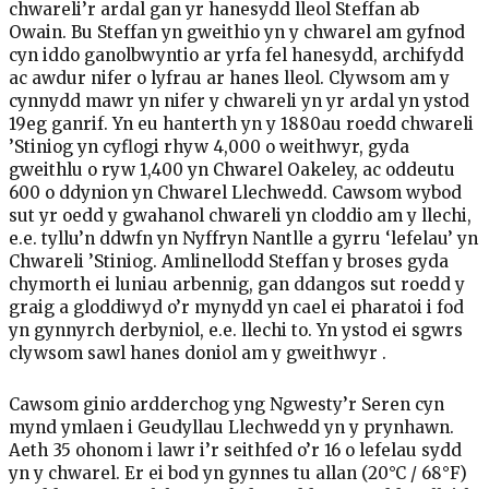
chwareli’r ardal gan yr hanesydd lleol Steffan ab
Owain. Bu Steffan yn gweithio yn y chwarel am gyfnod
cyn iddo ganolbwyntio ar yrfa fel hanesydd, archifydd
ac awdur nifer o lyfrau ar hanes lleol. Clywsom am y
cynnydd mawr yn nifer y chwareli yn yr ardal yn ystod
19eg ganrif. Yn eu hanterth yn y 1880au roedd chwareli
’Stiniog yn cyflogi rhyw 4,000 o weithwyr, gyda
gweithlu o ryw 1,400 yn Chwarel Oakeley, ac oddeutu
600 o ddynion yn Chwarel Llechwedd. Cawsom wybod
sut yr oedd y gwahanol chwareli yn cloddio am y llechi,
e.e. tyllu’n ddwfn yn Nyffryn Nantlle a gyrru ‘lefelau’ yn
Chwareli ’Stiniog. Amlinellodd Steffan y broses gyda
chymorth ei luniau arbennig, gan ddangos sut roedd y
graig a gloddiwyd o’r mynydd yn cael ei pharatoi i fod
yn gynnyrch derbyniol, e.e. llechi to. Yn ystod ei sgwrs
clywsom sawl hanes doniol am y gweithwyr .
Cawsom ginio ardderchog yng Ngwesty’r Seren cyn
mynd ymlaen i Geudyllau Llechwedd yn y prynhawn.
Aeth 35 ohonom i lawr i’r seithfed o’r 16 o lefelau sydd
yn y chwarel. Er ei bod yn gynnes tu allan (20°C / 68°F)