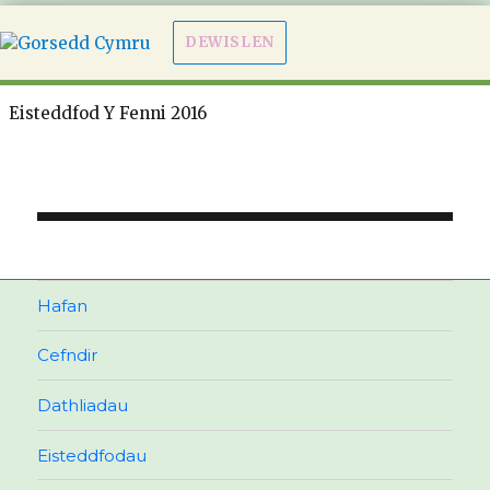
DEWISLEN
Eisteddfod Y Fenni 2016
Llywio
cofnod
Hafan
Cefndir
Dathliadau
Eisteddfodau