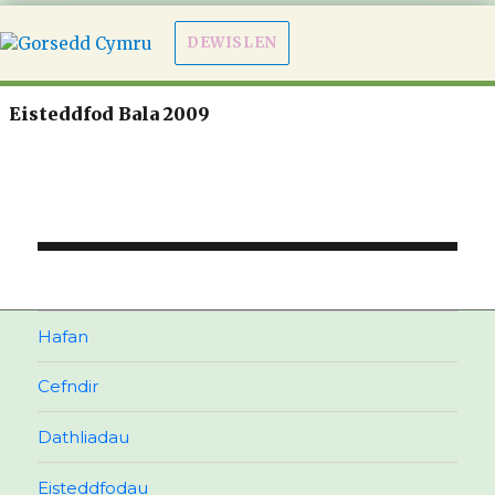
DEWISLEN
Eisteddfod Bala 2009
Llywio
cofnod
Hafan
Cefndir
Dathliadau
Eisteddfodau