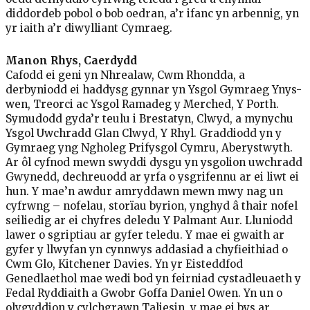
diddordeb pobol o bob oedran, a’r ifanc yn arbennig, yn
yr iaith a’r diwylliant Cymraeg.
Manon Rhys, Caerdydd
Cafodd ei geni yn Nhrealaw, Cwm Rhondda, a
derbyniodd ei haddysg gynnar yn Ysgol Gymraeg Ynys-
wen, Treorci ac Ysgol Ramadeg y Merched, Y Porth.
Symudodd gyda’r teulu i Brestatyn, Clwyd, a mynychu
Ysgol Uwchradd Glan Clwyd, Y Rhyl. Graddiodd yn y
Gymraeg yng Ngholeg Prifysgol Cymru, Aberystwyth.
Ar ôl cyfnod mewn swyddi dysgu yn ysgolion uwchradd
Gwynedd, dechreuodd ar yrfa o ysgrifennu ar ei liwt ei
hun. Y mae’n awdur amryddawn mewn mwy nag un
cyfrwng – nofelau, storïau byrion, ynghyd â thair nofel
seiliedig ar ei chyfres deledu Y Palmant Aur. Lluniodd
lawer o sgriptiau ar gyfer teledu. Y mae ei gwaith ar
gyfer y llwyfan yn cynnwys addasiad a chyfieithiad o
Cwm Glo, Kitchener Davies. Yn yr Eisteddfod
Genedlaethol mae wedi bod yn feirniad cystadleuaeth y
Fedal Ryddiaith a Gwobr Goffa Daniel Owen. Yn un o
olygyddion y cylchgrawn Taliesin, y mae ei bys ar