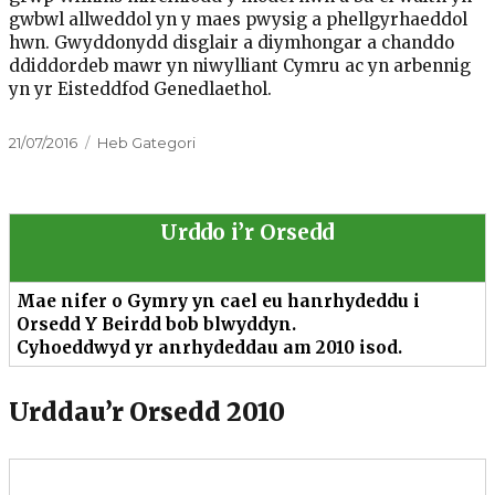
gwbwl allweddol yn y maes pwysig a phellgyrhaeddol
hwn. Gwyddonydd disglair a diymhongar a chanddo
ddiddordeb mawr yn niwylliant Cymru ac yn arbennig
yn yr Eisteddfod Genedlaethol.
Cofnodwyd
Categorïau
21/07/2016
Heb Gategori
ar
Urddo i’r Orsedd
Mae nifer o Gymry yn cael eu hanrhydeddu i
Orsedd Y Beirdd bob blwyddyn.
Cyhoeddwyd yr anrhydeddau am 2010
isod.
Urddau’r Orsedd 2010