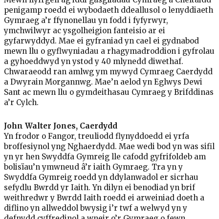
penigamp roedd ei wybodaeth ddeallusol o lenyddiaeth
Gymraeg a’r ffynonellau yn fodd i fyfyrwyr,
ymchwilwyr ac ysgolheigion fanteisio ar ei
gyfarwyddyd. Mae ei gyfraniad yn cael ei gydnabod
mewn llu o gyflwyniadau a rhagymadroddion i gyfrolau
a gyhoeddwyd yn ystod y 40 mlynedd diwethaf.
Chwaraeodd ran amlwg ym mywyd Cymraeg Caerdydd
a Dwyrain Morgannwg. Mae’n aelod yn Eglwys Dewi
Sant ac mewn llu o gymdeithasau Cymraeg y Brifddinas
a’r Cylch.
John Walter Jones, Caerdydd
Yn frodor o Fangor, treuliodd flynyddoedd ei yrfa
broffesiynol yng Nghaerdydd. Mae wedi bod yn was sifil
yn yr hen Swyddfa Gymreig lle cafodd gyfrifoldeb am
bolisïau’n ymwneud â’r iaith Gymraeg. Tra yn y
Swyddfa Gymreig roedd yn ddylanwadol er sicrhau
sefydlu Bwrdd yr Iaith. Yn dilyn ei benodiad yn brif
weithredwr y Bwrdd Iaith roedd ei arweiniad doeth a
diflino yn allweddol bwysig i’r twf a welwyd yn y
defnydd cyffredinol a wneir o’r Gymraeg o fewn