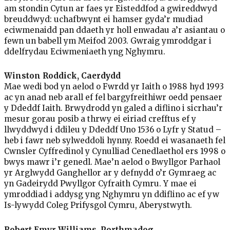
am stondin Cytun ar faes yr Eisteddfod a gwireddwyd
breuddwyd: uchafbwynt ei hamser gyda’r mudiad
eciwmenaidd pan ddaeth yr holl enwadau a’r asiantau o
fewn un babell ym Meifod 2003. Gwraig ymroddgar i
ddelfrydau Eciwmeniaeth yng Nghymru.
Winston Roddick, Caerdydd
Mae wedi bod yn aelod o Fwrdd yr Iaith o 1988 hyd 1993
ac yn anad neb arall ef fel bargyfreithiwr oedd pensaer
y Ddeddf Iaith. Brwydrodd yn galed a diflino i sicrhau’r
mesur gorau posib a thrwy ei eiriad crefftus ef y
llwyddwyd i ddileu y Ddeddf Uno 1536 o Lyfr y Statud –
heb i fawr neb sylweddoli hynny. Roedd ei wasanaeth fel
Cwnsler Cyffredinol y Cynulliad Cenedlaethol ers 1998 o
bwys mawr i’r genedl. Mae’n aelod o Bwyllgor Parhaol
yr Arglwydd Ganghellor ar y defnydd o’r Gymraeg ac
yn Gadeirydd Pwyllgor Cyfraith Cymru. Y mae ei
ymroddiad i addysg yng Nghymru yn ddiflino ac ef yw
Is-lywydd Coleg Prifysgol Cymru, Aberystwyth.
Robert Emyr Williams, Porthmadog