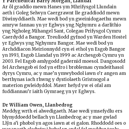
Y Parchedicaf Barry Morgan, Llandaf
Ar ôl graddio mewn Hanes ym Mhrifysgol Llundain
aeth i Goleg Selwyn Caergrawnt lle graddiodd mewn
Diwinyddiaeth. Mae wedi bod yn gweinidogaethu mewn
amryw fannau yn yr Eglwys yng Nghymru a darlithio
yng Ngholeg Mihangel Sant, Colegau Prifysgol Cymru
Caerdydd a Bangor. Treuliodd gyfnod yn Warden Hostel
yr Eglwys yng Nghymru Bangor. Mae wedi bod yn
Archddiacon Meirionnydd cyn ei ethol yn Esgob Bangor
yn 1993, Esgob Llandaf yn 1999 ac Archesgob Cymru yn
2003. Fel Esgob amlygodd gadernid moesol. Dangosodd
fel Archesgob ei fod yn effro i broblemau cymdeithasol
dyrys Cymru, ac y mae’n ymwybodol iawn o’r angen am
berthynas iach rhwng y dystiolaeth Gristnogol a
materion gwleidyddol. Mawr hefyd yw ei ofal am
fuddiannau’r iaith Gymraeg yn yr Eglwys.
Dr William Owen, Llanbedrog
Meddyg wrth ei alwedigaeth. Mae wedi ymsefydlu ers
blynyddoedd bellach yn Llanbedrog ac y mae gwlad
Llŷn a’i phobol yn agos iawn at ei galon. Rhoddodd oes o