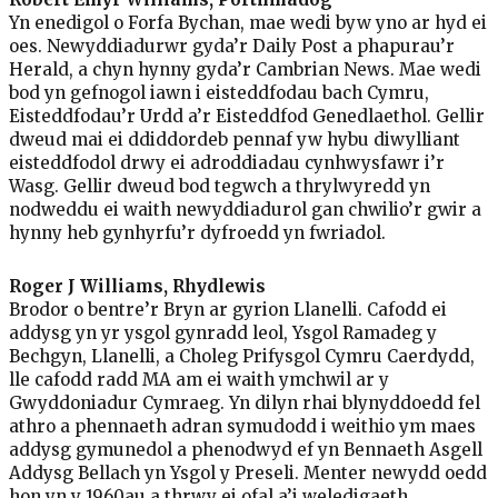
Yn enedigol o Forfa Bychan, mae wedi byw yno ar hyd ei
oes. Newyddiadurwr gyda’r Daily Post a phapurau’r
Herald, a chyn hynny gyda’r Cambrian News. Mae wedi
bod yn gefnogol iawn i eisteddfodau bach Cymru,
Eisteddfodau’r Urdd a’r Eisteddfod Genedlaethol. Gellir
dweud mai ei ddiddordeb pennaf yw hybu diwylliant
eisteddfodol drwy ei adroddiadau cynhwysfawr i’r
Wasg. Gellir dweud bod tegwch a thrylwyredd yn
nodweddu ei waith newyddiadurol gan chwilio’r gwir a
hynny heb gynhyrfu’r dyfroedd yn fwriadol.
Roger J Williams, Rhydlewis
Brodor o bentre’r Bryn ar gyrion Llanelli. Cafodd ei
addysg yn yr ysgol gynradd leol, Ysgol Ramadeg y
Bechgyn, Llanelli, a Choleg Prifysgol Cymru Caerdydd,
lle cafodd radd MA am ei waith ymchwil ar y
Gwyddoniadur Cymraeg. Yn dilyn rhai blynyddoedd fel
athro a phennaeth adran symudodd i weithio ym maes
addysg gymunedol a phenodwyd ef yn Bennaeth Asgell
Addysg Bellach yn Ysgol y Preseli. Menter newydd oedd
hon yn y 1960au a thrwy ei ofal a’i weledigaeth