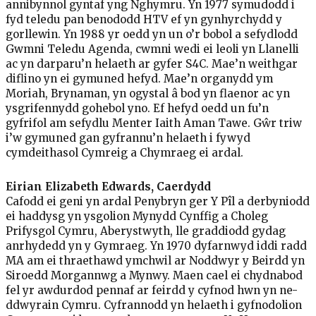
annibynnol gyntaf yng Nghymru. Yn 1977 symudodd i
fyd teledu pan benododd HTV ef yn gynhyrchydd y
gorllewin. Yn 1988 yr oedd yn un o’r bobol a sefydlodd
Gwmni Teledu Agenda, cwmni wedi ei leoli yn Llanelli
ac yn darparu’n helaeth ar gyfer S4C. Mae’n weithgar
diflino yn ei gymuned hefyd. Mae’n organydd ym
Moriah, Brynaman, yn ogystal â bod yn flaenor ac yn
ysgrifennydd gohebol yno. Ef hefyd oedd un fu’n
gyfrifol am sefydlu Menter Iaith Aman Tawe. Gŵr triw
i’w gymuned gan gyfrannu’n helaeth i fywyd
cymdeithasol Cymreig a Chymraeg ei ardal.
Eirian Elizabeth Edwards, Caerdydd
Cafodd ei geni yn ardal Penybryn ger Y Pîl a derbyniodd
ei haddysg yn ysgolion Mynydd Cynffig a Choleg
Prifysgol Cymru, Aberystwyth, lle graddiodd gydag
anrhydedd yn y Gymraeg. Yn 1970 dyfarnwyd iddi radd
MA am ei thraethawd ymchwil ar Noddwyr y Beirdd yn
Siroedd Morgannwg a Mynwy. Maen cael ei chydnabod
fel yr awdurdod pennaf ar feirdd y cyfnod hwn yn ne-
ddwyrain Cymru. Cyfrannodd yn helaeth i gyfnodolion