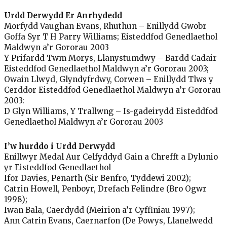
Urdd Derwydd Er Anrhydedd
Morfydd Vaughan Evans, Rhuthun – Enillydd Gwobr
Goffa Syr T H Parry Williams; Eisteddfod Genedlaethol
Maldwyn a’r Gororau 2003
Y Prifardd Twm Morys, Llanystumdwy – Bardd Cadair
Eisteddfod Genedlaethol Maldwyn a’r Gororau 2003;
Owain Llwyd, Glyndyfrdwy, Corwen – Enillydd Tlws y
Cerddor Eisteddfod Genedlaethol Maldwyn a’r Gororau
2003:
D Glyn Williams, Y Trallwng – Is-gadeirydd Eisteddfod
Genedlaethol Maldwyn a’r Gororau 2003
I’w hurddo i Urdd Derwydd
Enillwyr Medal Aur Celfyddyd Gain a Chrefft a Dylunio
yr Eisteddfod Genedlaethol
Ifor Davies, Penarth (Sir Benfro, Tyddewi 2002);
Catrin Howell, Penboyr, Drefach Felindre (Bro Ogwr
1998);
Iwan Bala, Caerdydd (Meirion a’r Cyffiniau 1997);
Ann Catrin Evans, Caernarfon (De Powys, Llanelwedd