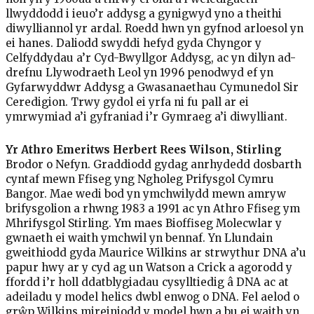
llwyddodd i ieuo’r addysg a gynigwyd yno a theithi
diwylliannol yr ardal. Roedd hwn yn gyfnod arloesol yn
ei hanes. Daliodd swyddi hefyd gyda Chyngor y
Celfyddydau a’r Cyd-Bwyllgor Addysg, ac yn dilyn ad-
drefnu Llywodraeth Leol yn 1996 penodwyd ef yn
Gyfarwyddwr Addysg a Gwasanaethau Cymunedol Sir
Ceredigion. Trwy gydol ei yrfa ni fu pall ar ei
ymrwymiad a’i gyfraniad i’r Gymraeg a’i diwylliant.
Yr Athro Emeritws Herbert Rees Wilson, Stirling
Brodor o Nefyn. Graddiodd gydag anrhydedd dosbarth
cyntaf mewn Ffiseg yng Ngholeg Prifysgol Cymru
Bangor. Mae wedi bod yn ymchwilydd mewn amryw
brifysgolion a rhwng 1983 a 1991 ac yn Athro Ffiseg ym
Mhrifysgol Stirling. Ym maes Bioffiseg Molecwlar y
gwnaeth ei waith ymchwil yn bennaf. Yn Llundain
gweithiodd gyda Maurice Wilkins ar strwythur DNA a’u
papur hwy ar y cyd ag un Watson a Crick a agorodd y
ffordd i’r holl ddatblygiadau cysylltiedig â DNA ac at
adeiladu y model helics dwbl enwog o DNA. Fel aelod o
grŵp Wilkins mireiniodd y model hwn a bu ei waith yn