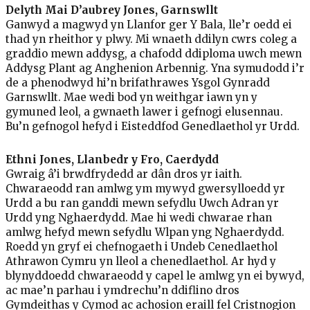
Delyth Mai D’aubrey Jones, Garnswllt
Ganwyd a magwyd yn Llanfor ger Y Bala, lle’r oedd ei
thad yn rheithor y plwy. Mi wnaeth ddilyn cwrs coleg a
graddio mewn addysg, a chafodd ddiploma uwch mewn
Addysg Plant ag Anghenion Arbennig. Yna symudodd i’r
de a phenodwyd hi’n brifathrawes Ysgol Gynradd
Garnswllt. Mae wedi bod yn weithgar iawn yn y
gymuned leol, a gwnaeth lawer i gefnogi elusennau.
Bu’n gefnogol hefyd i Eisteddfod Genedlaethol yr Urdd.
Ethni Jones, Llanbedr y Fro, Caerdydd
Gwraig â’i brwdfrydedd ar dân dros yr iaith.
Chwaraeodd ran amlwg ym mywyd gwersylloedd yr
Urdd a bu ran ganddi mewn sefydlu Uwch Adran yr
Urdd yng Nghaerdydd. Mae hi wedi chwarae rhan
amlwg hefyd mewn sefydlu Wlpan yng Nghaerdydd.
Roedd yn gryf ei chefnogaeth i Undeb Cenedlaethol
Athrawon Cymru yn lleol a chenedlaethol. Ar hyd y
blynyddoedd chwaraeodd y capel le amlwg yn ei bywyd,
ac mae’n parhau i ymdrechu’n ddiflino dros
Gymdeithas y Cymod ac achosion eraill fel Cristnogion