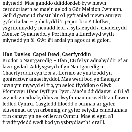
mlynedd. Mae ganddo ddiddordeb byw mewn
cerddoriaeth ac mae’n aelod o Gôr Meibion Cwmann.
Gellid gwneud rhestr hir o’i gyfraniad mewn amryw
gyfeiriadau – gohebydd i’r papur bro Y Lloffwr,
ysgrifennydd y neuadd leol, a sylfaenydd a chadeirydd
Menter Gymunedol y Porthmyn a ffurfiwyd wyth
mlynedd yn ôl. Gŵr â’i ardal yn agos at ei galon.
Ifan Davies, Capel Dewi, Caerfyrddin
Brodor o Nantgaredig – Ifan JCB fel yr adnabyddir ef ar
lawr gwlad. Addysgwyd ef yn Nantgaredig a
Chaerfyrddin cyn troi at ffermio ac yna trodd yn
gontractwr amaethyddol. Mae wedi bod yn flaengar
iawn ym mywyd ei fro, yn aelod ffyddlon o Glwb
Ffermwyr Ifanc Dyffryn Tywi. Mae’n ddiddanwr o fri a’i
wyneb yn adnabyddus ar lwyfannau nosweithiau llawen
ledled Cymru. Casglodd filoedd o bunnau ar gyfer
elusennau ac yn arbennig ar gyfer sefydlu canolfannau
trin cansyr yn ne-orllewin Cymru. Mae ei egni a’i
frwdfrydedd wedi bod yn ysbrydiaeth i eraill.