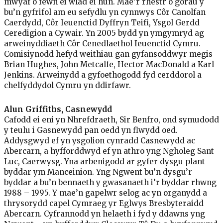
mwyaf o fewn ei wlad ei hun. Mae’r rhestr o gorau y
bu’n gyfrifol am eu sefydlu yn cynnwys Côr Canolfan
Caerdydd, Côr Ieuenctid Dyffryn Teifi, Ysgol Gerdd
Ceredigion a Cywair. Yn 2005 bydd yn ymgymryd ag
arweinyddiaeth Côr Cenedlaethol Ieuenctid Cymru.
Comisiynodd hefyd weithiau gan gyfansoddwyr megis
Brian Hughes, John Metcalfe, Hector MacDonald a Karl
Jenkins. Arweinydd a gyfoethogodd fyd cerddorol a
chelfyddydol Cymru yn ddirfawr.
Alun Griffiths, Casnewydd
Cafodd ei eni yn Nhrefdraeth, Sir Benfro, ond symudodd
y teulu i Gasnewydd pan oedd yn flwydd oed.
Addysgwyd ef yn ysgolion cynradd Casnewydd ac
Abercarn, a hyfforddwyd ef yn athro yng Ngholeg Sant
Luc, Caerwysg. Yna arbenigodd ar gyfer dysgu plant
byddar ym Manceinion. Yng Ngwent bu’n dysgu’r
byddar a bu’n bennaeth y gwasanaeth i’r byddar rhwng
1988 – 1995. Y mae’n gapelwr selog ac yn organydd a
thrysorydd capel Cymraeg yr Eglwys Bresbyteraidd
Abercarn. Cyfrannodd yn helaeth i fyd y ddawns yng