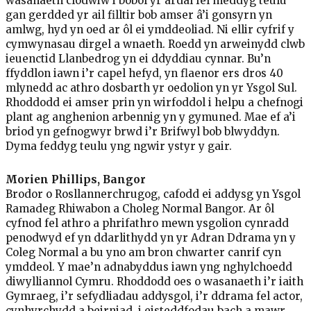
wasanaeth clodwiw i bobol yr ardal fel meddyg teulu
gan gerdded yr ail filltir bob amser â’i gonsyrn yn
amlwg, hyd yn oed ar ôl ei ymddeoliad. Ni ellir cyfrif y
cymwynasau dirgel a wnaeth. Roedd yn arweinydd clwb
ieuenctid Llanbedrog yn ei ddyddiau cynnar. Bu’n
ffyddlon iawn i’r capel hefyd, yn flaenor ers dros 40
mlynedd ac athro dosbarth yr oedolion yn yr Ysgol Sul.
Rhoddodd ei amser prin yn wirfoddol i helpu a chefnogi
plant ag anghenion arbennig yn y gymuned. Mae ef a’i
briod yn gefnogwyr brwd i’r Brifwyl bob blwyddyn.
Dyma feddyg teulu yng ngwir ystyr y gair.
Morien Phillips, Bangor
Brodor o Rosllannerchrugog, cafodd ei addysg yn Ysgol
Ramadeg Rhiwabon a Choleg Normal Bangor. Ar ôl
cyfnod fel athro a phrifathro mewn ysgolion cynradd
penodwyd ef yn ddarlithydd yn yr Adran Ddrama yn y
Coleg Normal a bu yno am bron chwarter canrif cyn
ymddeol. Y mae’n adnabyddus iawn yng nghylchoedd
diwylliannol Cymru. Rhoddodd oes o wasanaeth i’r iaith
Gymraeg, i’r sefydliadau addysgol, i’r ddrama fel actor,
cynhyrchydd a beirniad, i eisteddfodau bach a mawr