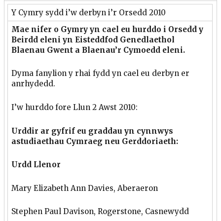
Y Cymry sydd i’w derbyn i’r Orsedd 2010
Mae nifer o Gymry yn cael eu hurddo i Orsedd y
Beirdd eleni yn Eisteddfod Genedlaethol
Blaenau Gwent a Blaenau’r Cymoedd eleni.
Dyma fanylion y rhai fydd yn cael eu derbyn er
anrhydedd.
I’w hurddo fore Llun 2 Awst 2010:
Urddir ar gyfrif eu graddau yn cynnwys
astudiaethau Cymraeg neu Gerddoriaeth:
Urdd Llenor
Mary Elizabeth Ann Davies, Aberaeron
Stephen Paul Davison, Rogerstone, Casnewydd