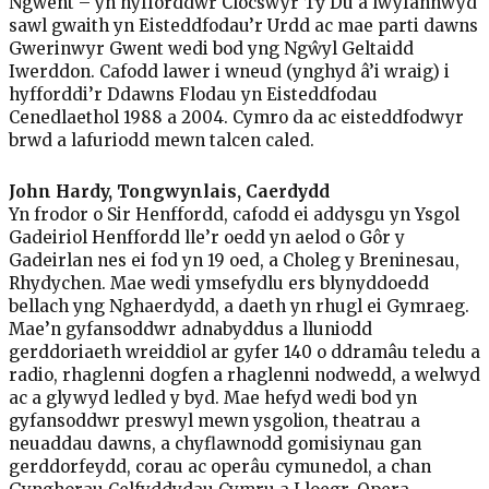
Ngwent – yn hyfforddwr Clocswyr Tŷ Du a lwyfannwyd
sawl gwaith yn Eisteddfodau’r Urdd ac mae parti dawns
Gwerinwyr Gwent wedi bod yng Ngŵyl Geltaidd
Iwerddon. Cafodd lawer i wneud (ynghyd â’i wraig) i
hyfforddi’r Ddawns Flodau yn Eisteddfodau
Cenedlaethol 1988 a 2004. Cymro da ac eisteddfodwyr
brwd a lafuriodd mewn talcen caled.
John Hardy, Tongwynlais, Caerdydd
Yn frodor o Sir Henffordd, cafodd ei addysgu yn Ysgol
Gadeiriol Henffordd lle’r oedd yn aelod o Gôr y
Gadeirlan nes ei fod yn 19 oed, a Choleg y Breninesau,
Rhydychen. Mae wedi ymsefydlu ers blynyddoedd
bellach yng Nghaerdydd, a daeth yn rhugl ei Gymraeg.
Mae’n gyfansoddwr adnabyddus a lluniodd
gerddoriaeth wreiddiol ar gyfer 140 o ddramâu teledu a
radio, rhaglenni dogfen a rhaglenni nodwedd, a welwyd
ac a glywyd ledled y byd. Mae hefyd wedi bod yn
gyfansoddwr preswyl mewn ysgolion, theatrau a
neuaddau dawns, a chyflawnodd gomisiynau gan
gerddorfeydd, corau ac operâu cymunedol, a chan