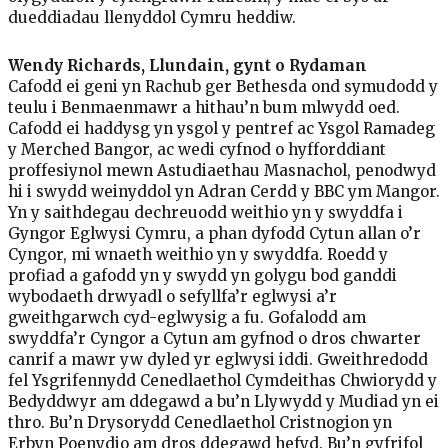
dueddiadau llenyddol Cymru heddiw.
Wendy Richards, Llundain, gynt o Rydaman
Cafodd ei geni yn Rachub ger Bethesda ond symudodd y
teulu i Benmaenmawr a hithau’n bum mlwydd oed.
Cafodd ei haddysg yn ysgol y pentref ac Ysgol Ramadeg
y Merched Bangor, ac wedi cyfnod o hyfforddiant
proffesiynol mewn Astudiaethau Masnachol, penodwyd
hi i swydd weinyddol yn Adran Cerdd y BBC ym Mangor.
Yn y saithdegau dechreuodd weithio yn y swyddfa i
Gyngor Eglwysi Cymru, a phan dyfodd Cytun allan o’r
Cyngor, mi wnaeth weithio yn y swyddfa. Roedd y
profiad a gafodd yn y swydd yn golygu bod ganddi
wybodaeth drwyadl o sefyllfa’r eglwysi a’r
gweithgarwch cyd-eglwysig a fu. Gofalodd am
swyddfa’r Cyngor a Cytun am gyfnod o dros chwarter
canrif a mawr yw dyled yr eglwysi iddi. Gweithredodd
fel Ysgrifennydd Cenedlaethol Cymdeithas Chwiorydd y
Bedyddwyr am ddegawd a bu’n Llywydd y Mudiad yn ei
thro. Bu’n Drysorydd Cenedlaethol Cristnogion yn
Erbyn Poenydio am dros ddegawd hefyd. Bu’n gyfrifol