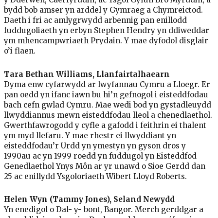
bydd bob amser yn arddel y Gymraeg a Chymreictod.
Daeth i fri ac amlygrwydd arbennig pan enillodd
fuddugoliaeth yn erbyn Stephen Hendry yn ddiweddar
ym mhencampwriaeth Prydain. Y mae dyfodol disglair
o’i flaen.
Tara Bethan Williams, Llanfairtalhaearn
Dyma enw cyfarwydd ar lwyfannau Cymru a Lloegr. Er
pan oedd yn ifanc iawn bu hi’n gefnogol i eisteddfodau
bach cefn gwlad Cymru. Mae wedi bod yn gystadleuydd
llwyddiannus mewn eisteddfodau lleol a chenedlaethol.
Gwerthfawrogodd y cyfle a gafodd i feithrin ei thalent
ym myd llefaru. Y mae rhestr ei llwyddiant yn
eisteddfodau’r Urdd yn ymestyn yn gyson dros y
1990au ac yn 1999 roedd yn fuddugol yn Eisteddfod
Genedlaethol Ynys Môn ar yr unawd o Sioe Gerdd dan
25 ac enillydd Ysgoloriaeth Wibert Lloyd Roberts.
Helen Wyn (Tammy Jones), Seland Newydd
Yn enedigol o Dal- y- bont, Bangor. Merch gerddgar a