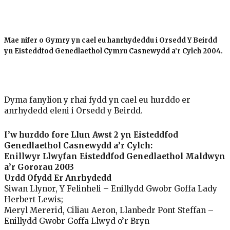
Mae nifer o Gymry yn cael eu hanrhydeddu i Orsedd Y Beirdd
yn Eisteddfod Genedlaethol Cymru Casnewydd a’r Cylch 2004.
Dyma fanylion y rhai fydd yn cael eu hurddo er
anrhydedd eleni i Orsedd y Beirdd.
I’w hurddo fore Llun Awst 2 yn Eisteddfod
Genedlaethol Casnewydd a’r Cylch:
Enillwyr Llwyfan Eisteddfod Genedlaethol Maldwyn
a’r Gororau 2003
Urdd Ofydd Er Anrhydedd
Siwan Llynor, Y Felinheli – Enillydd Gwobr Goffa Lady
Herbert Lewis;
Meryl Mererid, Ciliau Aeron, Llanbedr Pont Steffan –
Enillydd Gwobr Goffa Llwyd o’r Bryn