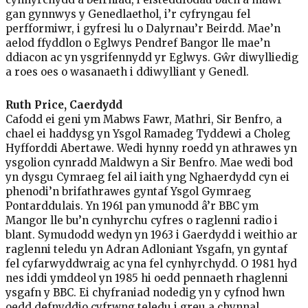
gan gynnwys y Genedlaethol, i’r cyfryngau fel
perfformiwr, i gyfresi lu o Dalyrnau’r Beirdd. Mae’n
aelod ffyddlon o Eglwys Pendref Bangor lle mae’n
ddiacon ac yn ysgrifennydd yr Eglwys. Gŵr diwylliedig
a roes oes o wasanaeth i ddiwylliant y Genedl.
Ruth Price, Caerdydd
Cafodd ei geni ym Mabws Fawr, Mathri, Sir Benfro, a
chael ei haddysg yn Ysgol Ramadeg Tyddewi a Choleg
Hyfforddi Abertawe. Wedi hynny roedd yn athrawes yn
ysgolion cynradd Maldwyn a Sir Benfro. Mae wedi bod
yn dysgu Cymraeg fel ail iaith yng Nghaerdydd cyn ei
phenodi’n brifathrawes gyntaf Ysgol Gymraeg
Pontarddulais. Yn 1961 pan ymunodd â’r BBC ym
Mangor lle bu’n cynhyrchu cyfres o raglenni radio i
blant. Symudodd wedyn yn 1963 i Gaerdydd i weithio ar
raglenni teledu yn Adran Adloniant Ysgafn, yn gyntaf
fel cyfarwyddwraig ac yna fel cynhyrchydd. O 1981 hyd
nes iddi ymddeol yn 1985 hi oedd pennaeth rhaglenni
ysgafn y BBC. Ei chyfraniad nodedig yn y cyfnod hwn
oedd defnyddio cyfrwng teledu i greu a chynnal