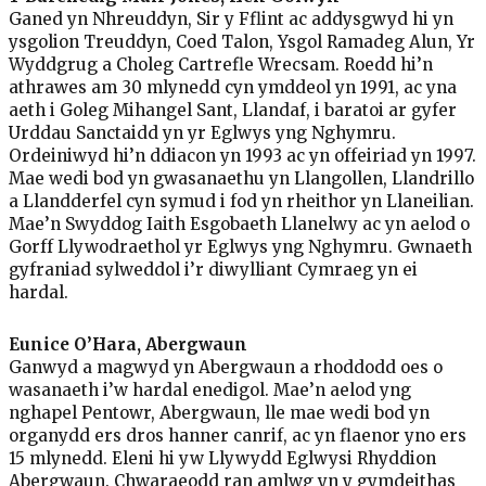
Ganed yn Nhreuddyn, Sir y Fflint ac addysgwyd hi yn
ysgolion Treuddyn, Coed Talon, Ysgol Ramadeg Alun, Yr
Wyddgrug a Choleg Cartrefle Wrecsam. Roedd hi’n
athrawes am 30 mlynedd cyn ymddeol yn 1991, ac yna
aeth i Goleg Mihangel Sant, Llandaf, i baratoi ar gyfer
Urddau Sanctaidd yn yr Eglwys yng Nghymru.
Ordeiniwyd hi’n ddiacon yn 1993 ac yn offeiriad yn 1997.
Mae wedi bod yn gwasanaethu yn Llangollen, Llandrillo
a Llandderfel cyn symud i fod yn rheithor yn Llaneilian.
Mae’n Swyddog Iaith Esgobaeth Llanelwy ac yn aelod o
Gorff Llywodraethol yr Eglwys yng Nghymru. Gwnaeth
gyfraniad sylweddol i’r diwylliant Cymraeg yn ei
hardal.
Eunice O’Hara, Abergwaun
Ganwyd a magwyd yn Abergwaun a rhoddodd oes o
wasanaeth i’w hardal enedigol. Mae’n aelod yng
nghapel Pentowr, Abergwaun, lle mae wedi bod yn
organydd ers dros hanner canrif, ac yn flaenor yno ers
15 mlynedd. Eleni hi yw Llywydd Eglwysi Rhyddion
Abergwaun. Chwaraeodd ran amlwg yn y gymdeithas