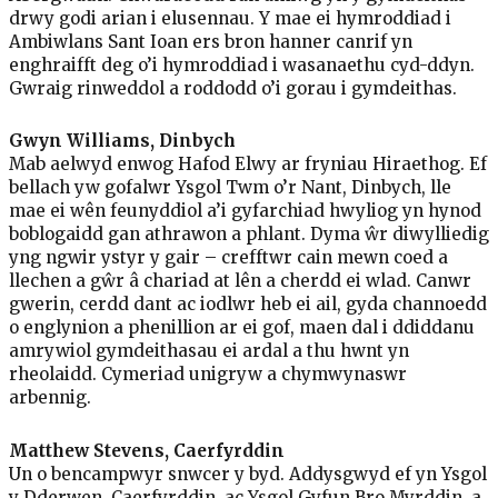
drwy godi arian i elusennau. Y mae ei hymroddiad i
Ambiwlans Sant Ioan ers bron hanner canrif yn
enghraifft deg o’i hymroddiad i wasanaethu cyd-ddyn.
Gwraig rinweddol a roddodd o’i gorau i gymdeithas.
Gwyn Williams, Dinbych
Mab aelwyd enwog Hafod Elwy ar fryniau Hiraethog. Ef
bellach yw gofalwr Ysgol Twm o’r Nant, Dinbych, lle
mae ei wên feunyddiol a’i gyfarchiad hwyliog yn hynod
boblogaidd gan athrawon a phlant. Dyma ŵr diwylliedig
yng ngwir ystyr y gair – crefftwr cain mewn coed a
llechen a gŵr â chariad at lên a cherdd ei wlad. Canwr
gwerin, cerdd dant ac iodlwr heb ei ail, gyda channoedd
o englynion a phenillion ar ei gof, maen dal i ddiddanu
amrywiol gymdeithasau ei ardal a thu hwnt yn
rheolaidd. Cymeriad unigryw a chymwynaswr
arbennig.
Matthew Stevens, Caerfyrddin
Un o bencampwyr snwcer y byd. Addysgwyd ef yn Ysgol
y Dderwen, Caerfyrddin, ac Ysgol Gyfun Bro Myrddin, a