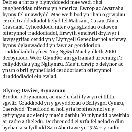
Deires a thros y blynyddoedd mae wedi rhoi
cyngherddau niferus yn America, Ewrop ac Awstralia,
hynny fel unawdydd. Mae wedi bod yn rhan o grwpiau
cerdd traddodiadol hefyd fel Mabsant, Cusan Tân a
Crasdant. Cyhoeddodd nifer o gasgliadau o alawon
offerynnol traddodiadol, ffrwyth ymchwil drylwyr i
lawysgrifau cerdd yn y Llyfrgell Genedlaethol a thrwy
hynny dylanwadodd yn fawr ar gerddorion
traddodiadol cyfoes. Yng Ngŵyl Machynlleth 2000
derbyniodd Wobr Glyndŵr am gyfraniad arbennig i’r
celfyddydau yng Nghymru. Mae’n chwip o delynor ac
yn un o brif gynheiliaid cerddoriaeth offerynnol
draddodiadol ein gwlad.
Glynog Davies, Brynaman
Brodor o Frynaman, ac mae’n dal i fyw yn ei filltir
sgwâr. Graddiodd yn y gwyddorau o Brifysgol Cymru,
Caerdydd. Treuliodd ei holl yrfa broffesiynol yn y
cyfryngau ac eleni y mae’n dathlu 30 mlynedd o weithio
ar radio a theledu. Dechreuodd ei yrfa fel aelod o dîm
bychan a sefydlodd Sain Abertawe yn 1974 – y radio