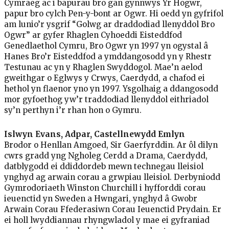
Cymraeg ac i bapurau bro gan gynnwys Yr Hogwr,
papur bro cylch Pen-y-bont ar Ogwr. Hi oedd yn gyfrifol
am lunio’r ysgrif “Golwg ar draddodiad llenyddol Bro
Ogwr” ar gyfer Rhaglen Cyhoeddi Eisteddfod
Genedlaethol Cymru, Bro Ogwr yn 1997 yn ogystal â
Hanes Bro’r Eisteddfod a ymddangosodd yn y Rhestr
Testunau ac yn y Rhaglen Swyddogol. Mae’n aelod
gweithgar o Eglwys y Crwys, Caerdydd, a chafod ei
hethol yn flaenor yno yn 1997. Ysgolhaig a ddangosodd
mor gyfoethog yw’r traddodiad llenyddol eithriadol
sy’n perthyn i’r rhan hon o Gymru.
Islwyn Evans, Adpar, Castellnewydd Emlyn
Brodor o Henllan Amgoed, Sir Gaerfyrddin. Ar ôl dilyn
cwrs gradd yng Ngholeg Cerdd a Drama, Caerdydd,
datblygodd ei ddiddordeb mewn technegau lleisiol
ynghyd ag arwain corau a grwpiau lleisiol. Derbyniodd
Gymrodoriaeth Winston Churchill i hyfforddi corau
ieuenctid yn Sweden a Hwngari, ynghyd â Gwobr
Arwain Corau Ffederasiwn Corau Ieuenctid Prydain. Er
ei holl lwyddiannau rhyngwladol y mae ei gyfraniad