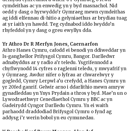
cymdeithas ac yn enwedig yn y byd masnachol. Nid
oedd y dasg o hyrwyddo’r Gymraeg mewn cymdeithas
ag iddi elfennau di-hitio a gelyniaethus ar brydiau tuag
at yr iaith yn hawdd. Teg cydnabod iddo lwyddo’n
rhyfeddol yn y dasg o greu ewyllys dda.
Yr Athro Dr R Merfyn Jones, Caernarfon
Athro Hanes Cymru, cafodd ei benodi yn ddiweddar yn
Is-ganghellor Prifysgol Cymru, Bangor. Darlledwr
adnabyddus ar y radio a’r teledu. Ysgrifennodd a
chyflwynodd 14 cyfres o raglenni teledu, y mwyafrif yn
y Gymraeg. Awdur nifer o lyfrau ar chwarelwyr y
gogledd, Cymry Lerpwl a’u crefydd, a Hanes Cymru yn
yr 20fed ganrif. Gelwir arno i ddarlithio mewn amryw
gynadleddau yn Ynys Prydain a thros y byd. Mae’n un o
Lywodraethwyr Cenedlaethol Cymru y BBC ac yn
Gadeirydd Cyngor Darlledu Cymru. Yn ei waith
parhaodd draddodiad Brifysgol Cymru o fynd ag
addysg i’r werin bobol yn eu cymunedau.