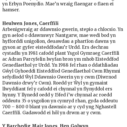
yn Erbyn Poenydio. Mae’n wraig flaengar o flaen ei
hamser.
Heulwen Jones, Caerffili
Arbenigwraig ar ddawnsio gwerin, stepio a chlocsio. Yn
gyn aelod o ddawnswyr Nantgarw, mae wedi bod yn
hyfforddi unigolion, deuawdau a phartïon dawns yn
gyson ar gyfer eisteddfodau’r Urdd. Ers dechrau
cystadlu yn 1981 cafodd plant Ysgol Gymraeg Caerffili
ac Adran Parcyfelin lwyfan bron ym mhob Eisteddfod
Genedlaethol yr Urdd. Yn 1988 fel rhan o ddathliadau
Gŵyl Gyhoeddi Eisteddfod Genedlaethol Cwm Rhymni
sefydlodd Ŵyl Ddawnsio Gwerin yn y cwm (Diwrnod
Dawnsio drwy’r Cwm). Roedd yr Ŵyl yn gymaint
llwyddiant fel y cafodd ei chynnal yn flynyddol ers
hynny. Y llynedd oedd y 15fed i’w chynnal ac roedd
oddeutu 35 o ysgolion yn cymryd rhan, gyda oddeutu
700 – 800 0 blant yn dawnsio ar y cyd yng Nghastell
Caerffili. Gadawodd ei hôl yn drwm ar y cwm.
Y Barchedig Mair Jones, Hen Golwyn