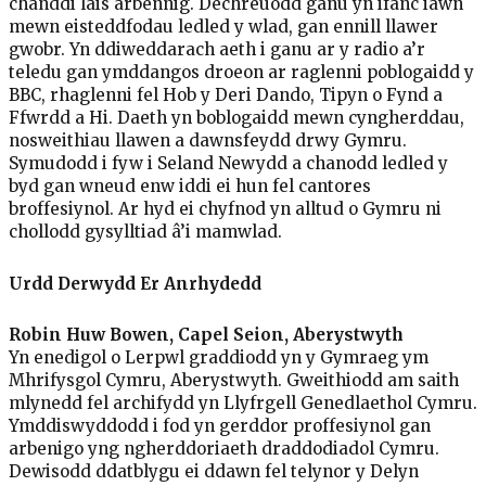
chanddi lais arbennig. Dechreuodd ganu yn ifanc iawn
mewn eisteddfodau ledled y wlad, gan ennill llawer
gwobr. Yn ddiweddarach aeth i ganu ar y radio a’r
teledu gan ymddangos droeon ar raglenni poblogaidd y
BBC, rhaglenni fel Hob y Deri Dando, Tipyn o Fynd a
Ffwrdd a Hi. Daeth yn boblogaidd mewn cyngherddau,
nosweithiau llawen a dawnsfeydd drwy Gymru.
Symudodd i fyw i Seland Newydd a chanodd ledled y
byd gan wneud enw iddi ei hun fel cantores
broffesiynol. Ar hyd ei chyfnod yn alltud o Gymru ni
chollodd gysylltiad â’i mamwlad.
Urdd Derwydd Er Anrhydedd
Robin Huw Bowen, Capel Seion, Aberystwyth
Yn enedigol o Lerpwl graddiodd yn y Gymraeg ym
Mhrifysgol Cymru, Aberystwyth. Gweithiodd am saith
mlynedd fel archifydd yn Llyfrgell Genedlaethol Cymru.
Ymddiswyddodd i fod yn gerddor proffesiynol gan
arbenigo yng ngherddoriaeth draddodiadol Cymru.
Dewisodd ddatblygu ei ddawn fel telynor y Delyn