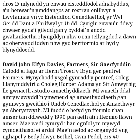
dros 15 mlynedd yn enwau eisteddfodol adnabyddus,
a’u henwau’n ymddangos ar restrau enillwyr a
llwyfannau yn yr Eisteddfod Genedlaethol, yr Ŵyl
Gerdd Dant a Phrifwyl yr Urdd. Cynigir enwau’r ddwy
chwaer gyda’i gilydd gan y byddai’n anodd
gwahaniaethu rhyngddyn nhw o ran teilyngdod a dawn
ac oherwydd iddyn nhw gyd berfformio ar hyd y
blynyddoedd.
David John Elfyn Davies, Farmers, Sir Gaerfyrddin
Cafodd ei fagu ar fferm Troed y Bryn ger pentref
Farmers. Mynychodd ysgol gynradd y pentref, Coleg
Llanymddyfri a Choleg Harper Adams yn Sir Amwythig
lle gwnaeth astudio amaethyddiaeth. Mi wnaeth ddal
amryw swyddi’n ymwneud ag amaethyddiaeth gan
gynnwys gweithio i Undeb Cenedlaethol yr Amaethwyr
yn Aberystwyth. Mi fuodd o hefyd yn ffermio rhan
amser tan ddiwedd y 1990 pan aeth ati i ffermio llawn
amser. Mae wedi cymryd rhan egnïol ym mywyd
cymdeithasol ei ardal. Mae’n aelod ac organydd yng
nghapel y Bedyddwyr Bethel, Cwm Pedol, ers 40