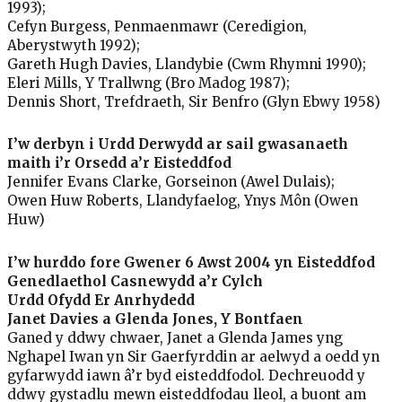
1993);
Cefyn Burgess, Penmaenmawr (Ceredigion,
Aberystwyth 1992);
Gareth Hugh Davies, Llandybie (Cwm Rhymni 1990);
Eleri Mills, Y Trallwng (Bro Madog 1987);
Dennis Short, Trefdraeth, Sir Benfro (Glyn Ebwy 1958)
I’w derbyn i Urdd Derwydd ar sail gwasanaeth
maith i’r Orsedd a’r Eisteddfod
Jennifer Evans Clarke, Gorseinon (Awel Dulais);
Owen Huw Roberts, Llandyfaelog, Ynys Môn (Owen
Huw)
I’w hurddo fore Gwener 6 Awst 2004 yn Eisteddfod
Genedlaethol Casnewydd a’r Cylch
Urdd Ofydd Er Anrhydedd
Janet Davies a Glenda Jones, Y Bontfaen
Ganed y ddwy chwaer, Janet a Glenda James yng
Nghapel Iwan yn Sir Gaerfyrddin ar aelwyd a oedd yn
gyfarwydd iawn â’r byd eisteddfodol. Dechreuodd y
ddwy gystadlu mewn eisteddfodau lleol, a buont am