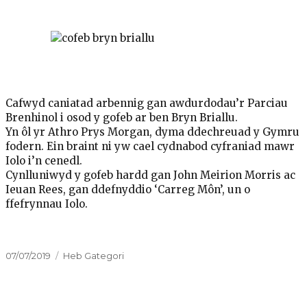
Cafwyd caniatad arbennig gan awdurdodau’r Parciau
Brenhinol i osod y gofeb ar ben Bryn Briallu.
Yn ôl yr Athro Prys Morgan, dyma ddechreuad y Gymru
fodern. Ein braint ni yw cael cydnabod cyfraniad mawr
Iolo i’n cenedl.
Cynlluniwyd y gofeb hardd gan John Meirion Morris ac
Ieuan Rees, gan ddefnyddio ‘Carreg Môn’, un o
ffefrynnau Iolo.
Cofnodwyd
Categorïau
07/07/2019
Heb Gategori
ar