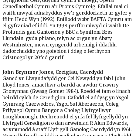
Gynghorau Celfyddydau Cymru a Lloegr, Opera
Cenedlaethol Cymru a’r Proms Cymreig. Efallai mai ei
waith mwyaf adnabyddus yw’r gerddoriaeth ar gyfer y
ffilm Hedd Wyn (1992). Enillodd wobr BAFTA Cymru am
ei gyfraniad ef iddi. Yn 1998 perfformiwyd ei waith De
Profundis gan Gantorion y BBC a Symffoni Bres
Llundain, gyda phiano, telyn ac organ yn Abaty
Westminster, mewn cyngerdd arbennig i ddathlu
dadorchuddio yno gofebion i ddeg o ferthyron
Cristnogol yr 20fed ganrif.
John Brynmor Jones, Creigiau, Caerdydd
Ganed yn Llwyndafydd ger Cei Newydd yn fab i John
Lloyd Jones, amaethwr a bardd ac awdur Grawn y
Gronynnau (Gwasg Gomer 1984). Roedd ei fam o linach
beirdd cylch de Ceredigion. Cafodd ei addysg yn Ysgol
Gymraeg Caerwedros, Ysgol Sul Aberaeron, Coleg
Prifysgol Cymru Bangor a Choleg Llyfrgellwyr
Loughborough. Dechreuodd ei yrfa fel llyfrgellydd yn
Llyfrgell Ceredigion o dan arweiniad R Alun Edwards,
ac ymunodd â staff Llyfrgell Ganolog Caerdydd yn 1961.
Mewn llyfrgell ag iddi gasgliadau Cymraeg a Cheltaidd