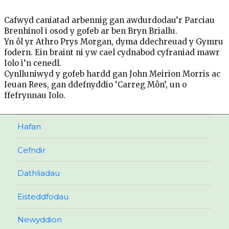
Cafwyd caniatad arbennig gan awdurdodau’r Parciau
Brenhinol i osod y gofeb ar ben Bryn Briallu.
Yn ôl yr Athro Prys Morgan, dyma ddechreuad y Gymru
fodern. Ein braint ni yw cael cydnabod cyfraniad mawr
Iolo i’n cenedl.
Cynlluniwyd y gofeb hardd gan John Meirion Morris ac
Ieuan Rees, gan ddefnyddio ‘Carreg Môn’, un o
ffefrynnau Iolo.
Hafan
Cefndir
Dathliadau
Eisteddfodau
Newyddion